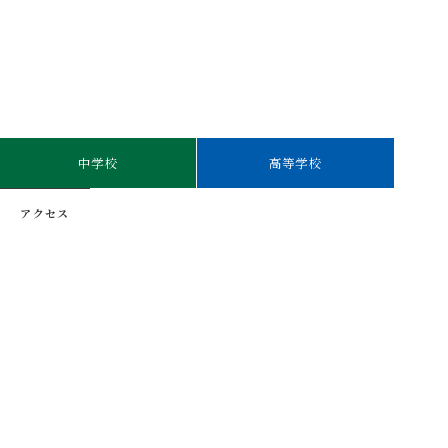
中学校
高等学校
アクセス
ホットコンパス
二松学舎創立
採用情報
登下校・緊急お知らせ情報メ
145周特設サイト
ール配信サービス