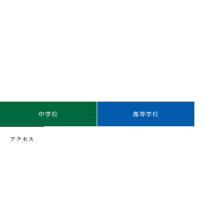
中学校
高等学校
アクセス
ホットコンパス
二松学舎創立